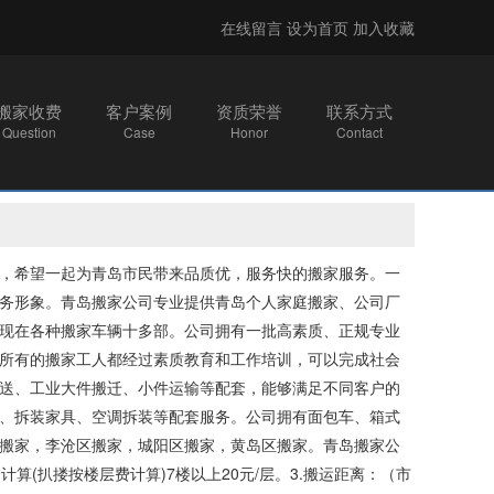
在线留言
设为首页
加入收藏
搬家收费
客户案例
资质荣誉
联系方式
Question
Case
Honor
Contact
，希望一起为青岛市民带来品质优，服务快的搬家服务。一
务形象。青岛搬家公司专业提供青岛个人家庭搬家、公司厂
现在各种搬家车辆十多部。公司拥有一批高素质、正规专业
所有的搬家工人都经过素质教育和工作培训，可以完成社会
送、工业大件搬迁、小件运输等配套，能够满足不同客户的
、拆装家具、空调拆装等配套服务。公司拥有面包车、箱式
搬家，李沧区搬家，城阳区搬家，黄岛区搬家。青岛搬家公
三楼计算(扒搂按楼层费计算)7楼以上20元/层。3.搬运距离：（市