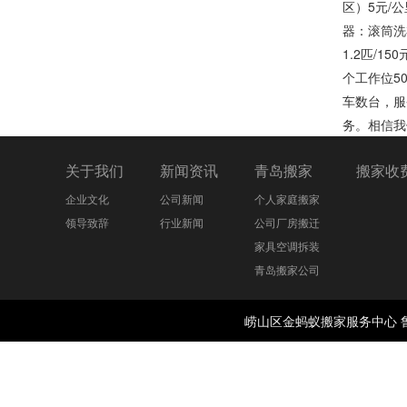
区）5元/公
器：滚筒洗衣
1.2匹/1
个工作位5
车数台，服
务。相信我
关于我们
新闻资讯
青岛搬家
搬家收
企业文化
公司新闻
个人家庭搬家
领导致辞
行业新闻
公司厂房搬迁
家具空调拆装
青岛搬家公司
崂山区金蚂蚁搬家服务中心 鲁公网