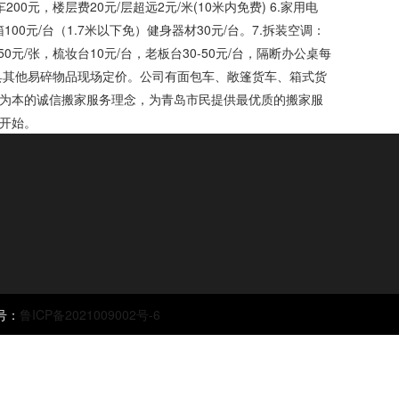
0元，楼层费20元/层超远2元/米(10米内免费) 6.家用电
00元/台（1.7米以下免）健身器材30元/台。7.拆装空调：
床50元/张，梳妆台10元/台，老板台30-50元/台，隔断办公桌每
家具其他易碎物品现场定价。公司有面包车、敞篷货车、箱式货
为本的诚信搬家服务理念，为青岛市民提供最优质的搬家服
开始。
号：
鲁ICP备2021009002号-6