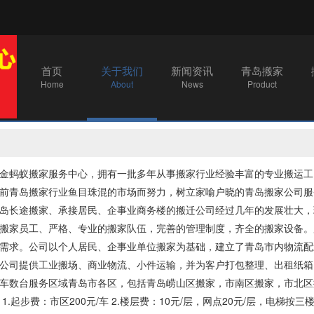
首页
关于我们
新闻资讯
青岛搬家
Home
About
News
Product
金蚂蚁搬家服务中心，拥有一批多年从事搬家行业经验丰富的专业搬运工
前青岛搬家行业鱼目珠混的市场而努力，树立家喻户晓的
青岛搬家公司
服
岛长途搬家、承接居民、企事业商务楼的搬迁公司经过几年的发展壮大，
搬家员工、严格、专业的搬家队伍，完善的管理制度，齐全的搬家设备。
需求。公司以个人居民、企事业单位搬家为基础，建立了青岛市内物流配
公司提供工业搬场、商业物流、小件运输，并为客户打包整理、出租纸箱
车数台服务区域青岛市各区，包括青岛崂山区搬家，市南区搬家，市北区
1.起步费：市区200元/车 2.楼层费：10元/层，网点20元/层，电梯按