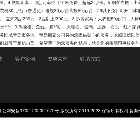
里。4.搬卸距离：卸点到车位（10米免费）超远2元/米。5.钢琴专搬：出车20
机30元/台（普通免）电视30元/台背投50元/台（29以下免）对开门冰箱1
50元，立式2匹/200元，3匹以上/300元。8.拆装家具：大衣柜50元/门，大
0元/个。9.保险柜、鱼缸、复印机、大理石、玻璃、玉器、石头、红木
务区域青岛市各区。
青岛搬家公司
将为您提供贴心的服务，以诚取信以信
们就等于相信自己，希望我们为您服务的结束，就是您的亲朋同事服务的
费
客户案例
资质荣誉
联系方式
安备37021202001079号 版权所有 2010-2028 保留所有权利
备案